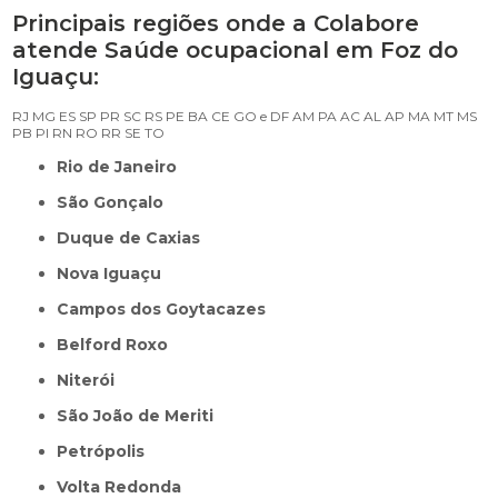
Principais regiões onde a Colabore
atende Saúde ocupacional em Foz do
Iguaçu:
RJ
MG
ES
SP
PR
SC
RS
PE
BA
CE
GO e DF
AM
PA
AC
AL
AP
MA
MT
MS
PB
PI
RN
RO
RR
SE
TO
Rio de Janeiro
São Gonçalo
Duque de Caxias
Nova Iguaçu
Campos dos Goytacazes
Belford Roxo
Niterói
São João de Meriti
Petrópolis
Volta Redonda