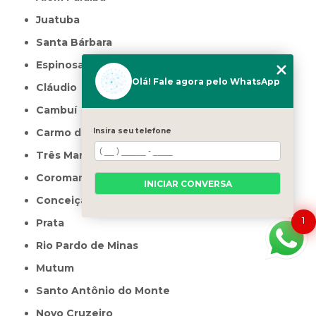
Juatuba
Santa Bárbara
Espinosa
Olá! Fale agora pelo WhatsApp
Cláudio
Cambuí
Insira seu telefone
Carmo do Paranaíba
Três Marias
Coromandel
INICIAR CONVERSA
Conceição das Alagoas
1
Prata
Rio Pardo de Minas
Mutum
Santo Antônio do Monte
Novo Cruzeiro