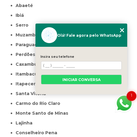
Abaeté
Ibiá
Serro
Muzambinho
Olá! Fale agora pelo WhatsApp
Paraguaçu
Perdões
Insira seu telefone
Caxambu
Itambacuri
INICIAR CONVERSA
Itapecerica
Santa Vitória
1
Carmo do Rio Claro
Monte Santo de Minas
Lajinha
Conselheiro Pena