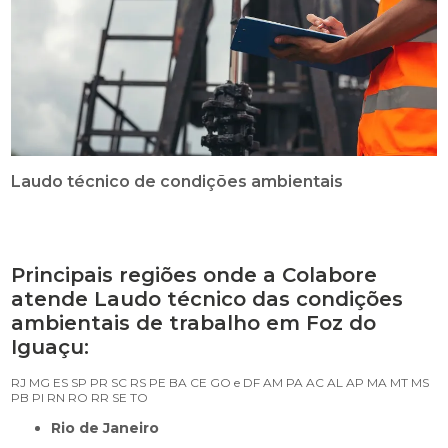
Laudo técnico de condições ambientais
Principais regiões onde a Colabore
atende Laudo técnico das condições
ambientais de trabalho em Foz do
Iguaçu:
RJ
MG
ES
SP
PR
SC
RS
PE
BA
CE
GO e DF
AM
PA
AC
AL
AP
MA
MT
MS
PB
PI
RN
RO
RR
SE
TO
Rio de Janeiro