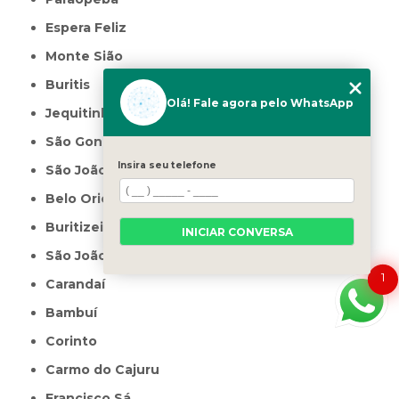
Espera Feliz
Monte Sião
Buritis
Olá! Fale agora pelo WhatsApp
Jequitinhonha
São Gonçalo do Sapucaí
Insira seu telefone
São João da Ponte
Belo Oriente
Buritizeiro
INICIAR CONVERSA
São João do Paraíso
1
Carandaí
Bambuí
Corinto
Carmo do Cajuru
Francisco Sá