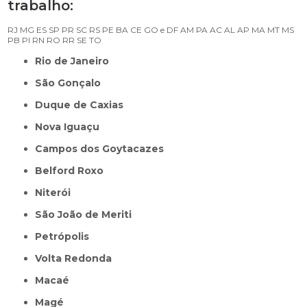
trabalho:
RJ
MG
ES
SP
PR
SC
RS
PE
BA
CE
GO e DF
AM
PA
AC
AL
AP
MA
MT
MS
PB
PI
RN
RO
RR
SE
TO
Rio de Janeiro
São Gonçalo
Duque de Caxias
Nova Iguaçu
Campos dos Goytacazes
Belford Roxo
Niterói
São João de Meriti
Petrópolis
Volta Redonda
Macaé
Magé