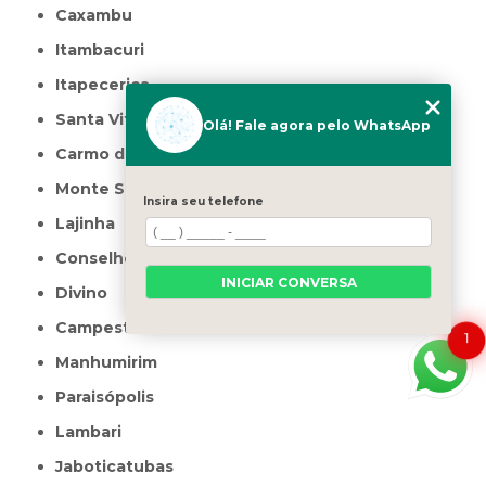
Caxambu
Itambacuri
Itapecerica
Santa Vitória
Olá! Fale agora pelo WhatsApp
Carmo do Rio Claro
Monte Santo de Minas
Insira seu telefone
Lajinha
Conselheiro Pena
INICIAR CONVERSA
Divino
Campestre
1
Manhumirim
Paraisópolis
Lambari
Jaboticatubas